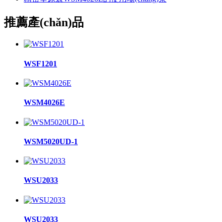
推薦產(chǎn)品
WSF1201
WSM4026E
WSM5020UD-1
WSU2033
WSU2033