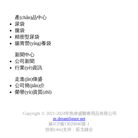
產(chǎn)品中心
尿袋
腿袋
精密型尿袋
腸胃營(yíng)養袋
新聞中心
公司新聞
行業(yè)資訊
走進(jìn)偉盛
公司簡(jiǎn)介
榮譽(yù)資質(zhì)
Copyright © 2021-2024常熟偉盛醫療用品有限公司
m.dreamfigure.net
蘇ICP備13020046號-1
技術(shù)支持：
藍戈鏈企